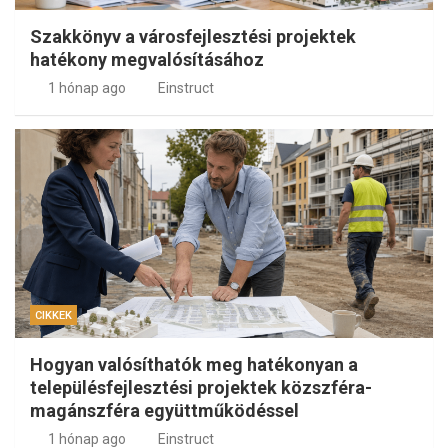
Szakkönyv a városfejlesztési projektek
hatékony megvalósításához
1 hónap ago
Einstruct
CIKKEK
Hogyan valósíthatók meg hatékonyan a
településfejlesztési projektek közszféra-
magánszféra együttműködéssel
1 hónap ago
Einstruct