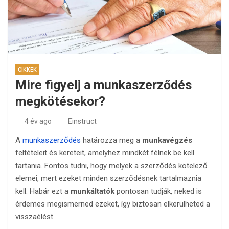
CIKKEK
Mire figyelj a munkaszerződés
megkötésekor?
4 év ago
Einstruct
A
munkaszerződés
határozza meg a
munkavégzés
feltételeit és kereteit, amelyhez mindkét félnek be kell
tartania. Fontos tudni, hogy melyek a szerződés kötelező
elemei, mert ezeket minden szerződésnek tartalmaznia
kell. Habár ezt a
munkáltatók
pontosan tudják, neked is
érdemes megismerned ezeket, így biztosan elkerülheted a
visszaélést.