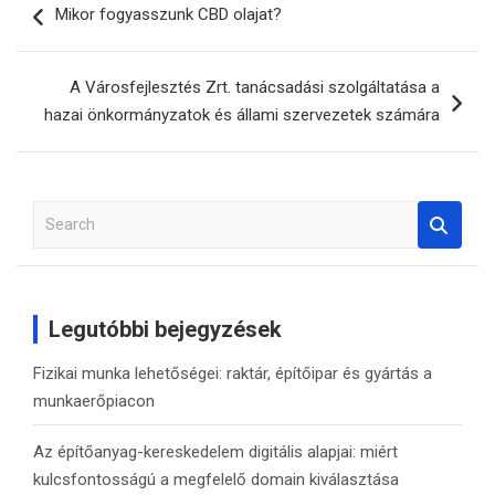
Mikor fogyasszunk CBD olajat?
navigáció
A Városfejlesztés Zrt. tanácsadási szolgáltatása a
hazai önkormányzatok és állami szervezetek számára
S
e
a
r
c
Legutóbbi bejegyzések
h
Fizikai munka lehetőségei: raktár, építőipar és gyártás a
munkaerőpiacon
Az építőanyag-kereskedelem digitális alapjai: miért
kulcsfontosságú a megfelelő domain kiválasztása