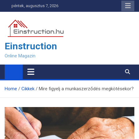
Skip
péntek, augusztus 7, 2026
to
content
Einstruction
Online Magazin
Home
Cikkek
Mire figyelj a munkaszerződés megkötésekor?