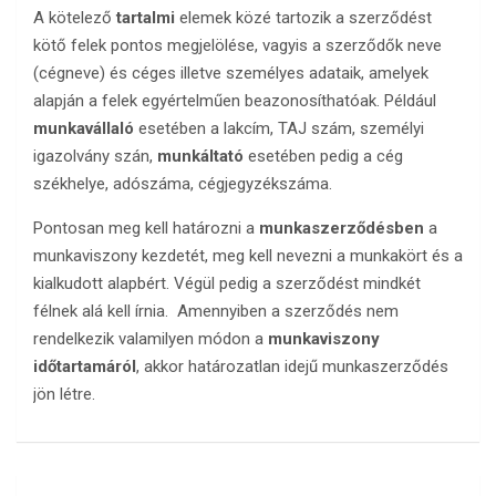
A kötelező
tartalmi
elemek közé tartozik a szerződést
kötő felek pontos megjelölése, vagyis a szerződők neve
(cégneve) és céges illetve személyes adataik, amelyek
alapján a felek egyértelműen beazonosíthatóak. Például
munkavállaló
esetében a lakcím, TAJ szám, személyi
igazolvány szán,
munkáltató
esetében pedig a cég
székhelye, adószáma, cégjegyzékszáma.
Pontosan meg kell határozni a
munkaszerződésben
a
munkaviszony kezdetét, meg kell nevezni a munkakört és a
kialkudott alapbért. Végül pedig a szerződést mindkét
félnek alá kell írnia. Amennyiben a szerződés nem
rendelkezik valamilyen módon a
munkaviszony
időtartamáról
, akkor határozatlan idejű munkaszerződés
jön létre.
Bejegyzés