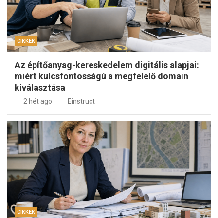
CIKKEK
Az építőanyag-kereskedelem digitális alapjai:
miért kulcsfontosságú a megfelelő domain
kiválasztása
2 hét ago
Einstruct
CIKKEK