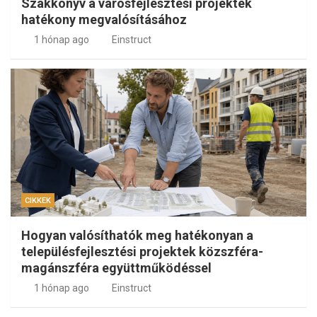
Szakkönyv a városfejlesztési projektek
hatékony megvalósításához
1 hónap ago
Einstruct
CIKKEK
Hogyan valósíthatók meg hatékonyan a
településfejlesztési projektek közszféra-
magánszféra együttműködéssel
1 hónap ago
Einstruct