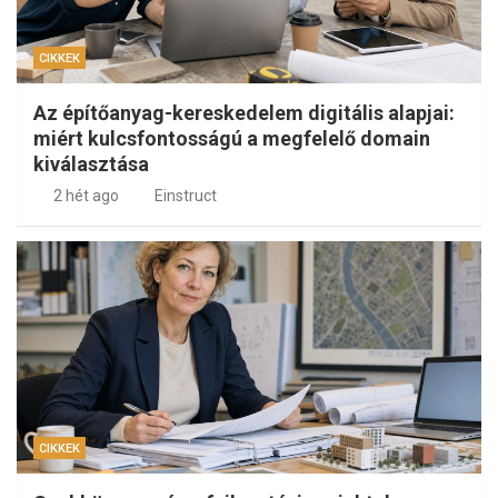
CIKKEK
Az építőanyag-kereskedelem digitális alapjai:
miért kulcsfontosságú a megfelelő domain
kiválasztása
2 hét ago
Einstruct
CIKKEK