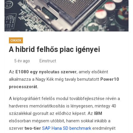
CIKKEK
A hibrid felhős piac igényei
5 év ago
Einstruct
Az
E1080 egy nyolcutas szerver
, amely elsőként
alkalmazza a Nagy Kék még tavaly bemutatott
Power10
processzorát.
A kriptográfiáért felelős modul továbbfejlesztése révén a
hardveres memóriatitkosítás is lényegesen, mintegy 40
százalékkal gyorsult az elődhöz képest. Az
IBM
elsősorban mégsem utóbbit, hanem sokkal inkább a
szerver
two-tier
SAP Hana SD benchmark
eredményét