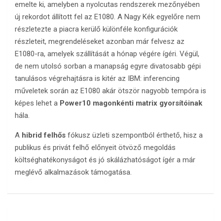
emelte ki, amelyben a nyolcutas rendszerek mezőnyében
új rekordot állított fel az E1080. A Nagy Kék egyelőre nem
részletezte a piacra kerülő különféle konfigurációk
részleteit, megrendeléseket azonban már felvesz az
E1080-ra, amelyek szállítását a hónap végére ígéri. Végül,
de nem utolsó sorban a manapság egyre divatosabb gépi
tanulásos végrehajtásra is kitér az IBM: inferencing
műveletek során az E1080 akár ötször nagyobb tempóra is
képes lehet a
Power10 magonkénti matrix gyorsítóinak
hála.
A
hibrid felhős
fókusz üzleti szempontból érthető, hisz a
publikus és privát felhő előnyeit ötvöző megoldás
költséghatékonyságot és jó skálázhatóságot ígér a már
meglévő alkalmazások támogatása.
Bejegyzés