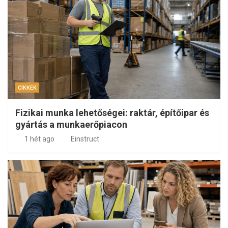
CIKKEK
Fizikai munka lehetőségei: raktár, építőipar és
gyártás a munkaerőpiacon
1 hét ago
Einstruct