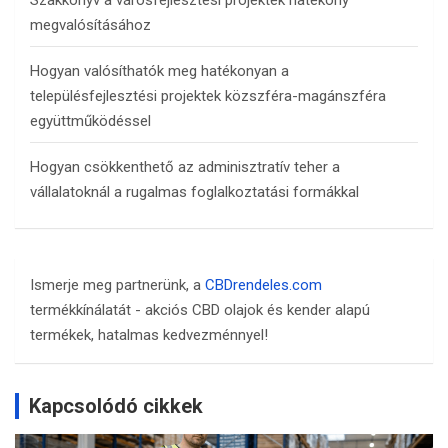
Szakkönyv a városfejlesztési projektek hatékony
megvalósításához
Hogyan valósíthatók meg hatékonyan a
településfejlesztési projektek közszféra-magánszféra
együttműködéssel
Hogyan csökkenthető az adminisztratív teher a
vállalatoknál a rugalmas foglalkoztatási formákkal
Ismerje meg partnerünk, a
CBDrendeles.com
termékkínálatát - akciós CBD olajok és kender alapú
termékek, hatalmas kedvezménnyel!
Kapcsolódó cikkek