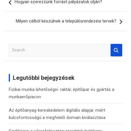
Hogyan szerezzünk forrást pályázatok útján?
navigáció
Milyen célból készülnek a településrendezési tervek?
S
e
a
r
c
Legutóbbi bejegyzések
h
Fizikai munka lehetőségei: raktár, építőipar és gyártás a
munkaerőpiacon
Az építőanyag-kereskedelem digitális alapjai: miért
kulcsfontosságú a megfelelő domain kiválasztása