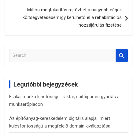
Milliós megtakarítás rejtőzhet a nagyobb cégek
költségvetésében: így kerülhető el a rehabilitációs
hozzájárulás fizetése
S
e
a
r
c
Legutóbbi bejegyzések
h
Fizikai munka lehetőségei: raktár, építőipar és gyártás a
munkaerőpiacon
Az építőanyag-kereskedelem digitális alapjai: miért
kulcsfontosságú a megfelelő domain kiválasztása