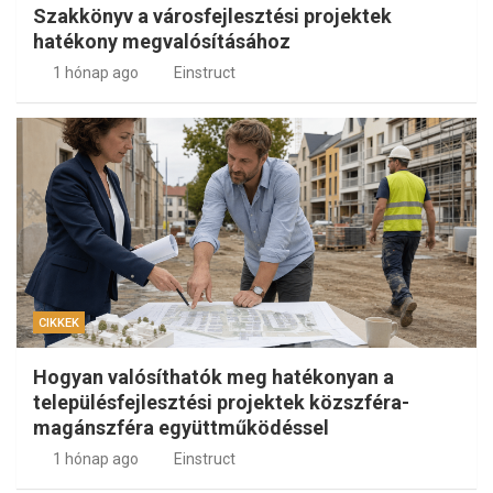
Szakkönyv a városfejlesztési projektek
hatékony megvalósításához
1 hónap ago
Einstruct
CIKKEK
Hogyan valósíthatók meg hatékonyan a
településfejlesztési projektek közszféra-
magánszféra együttműködéssel
1 hónap ago
Einstruct