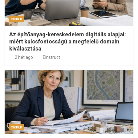
CIKKEK
Az építőanyag-kereskedelem digitális alapjai:
miért kulcsfontosságú a megfelelő domain
kiválasztása
2 hét ago
Einstruct
CIKKEK