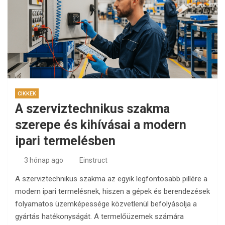
CIKKEK
A szerviztechnikus szakma
szerepe és kihívásai a modern
ipari termelésben
3 hónap ago
Einstruct
A szerviztechnikus szakma az egyik legfontosabb pillére a
modern ipari termelésnek, hiszen a gépek és berendezések
folyamatos üzemképessége közvetlenül befolyásolja a
gyártás hatékonyságát. A termelőüzemek számára