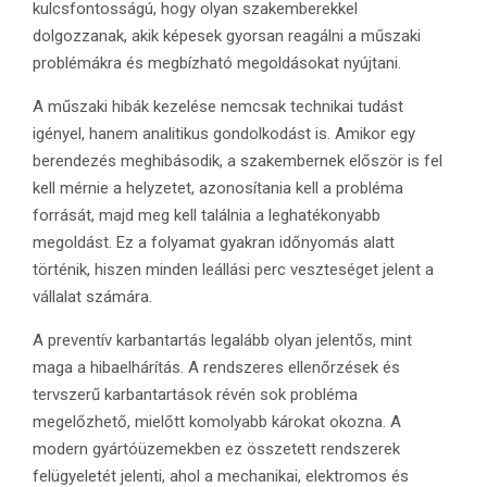
kulcsfontosságú, hogy olyan szakemberekkel
dolgozzanak, akik képesek gyorsan reagálni a műszaki
problémákra és megbízható megoldásokat nyújtani.
A műszaki hibák kezelése nemcsak technikai tudást
igényel, hanem analitikus gondolkodást is. Amikor egy
berendezés meghibásodik, a szakembernek először is fel
kell mérnie a helyzetet, azonosítania kell a probléma
forrását, majd meg kell találnia a leghatékonyabb
megoldást. Ez a folyamat gyakran időnyomás alatt
történik, hiszen minden leállási perc veszteséget jelent a
vállalat számára.
A preventív karbantartás legalább olyan jelentős, mint
maga a hibaelhárítás. A rendszeres ellenőrzések és
tervszerű karbantartások révén sok probléma
megelőzhető, mielőtt komolyabb károkat okozna. A
modern gyártóüzemekben ez összetett rendszerek
felügyeletét jelenti, ahol a mechanikai, elektromos és